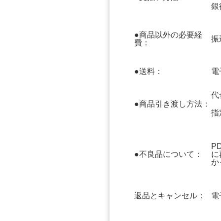
銀
●商品以外の必要経
振
費：
●送料：
電
代
●商品引き渡し方法：
指
P
●不良品について：
に
か
返品とキャンセル：
電