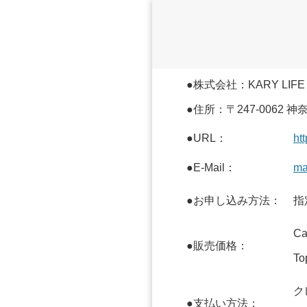
●株式会社：KARY LIF
●住所：〒247-0062 
●URL：
ht
●E-Mail：
ma
●お申し込み方法：
指
C
●販売価格：
T
ク
●支払い方法：