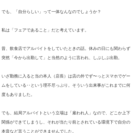
でも、「自分らしい」って一体なんなのでしょうか？
私は「フェアであること」だと考えています。
昔、飲食店でアルバイトをしていたときの話。休みの日にも関わら
ず
突然「今から出勤して」と当然のように言われ、しぶしぶ出勤。
いざ勤務に入ると当の本人（店長）は店の外でず〜っとスマホでゲ
ー
ムをしている‥という理不尽っぷり。そういう出来事がこれまで
に何
度もありました。
でも、結局アルバイトという立場は「雇われ人」なので、どこか上
下
関係ができてしまうし、それが当たり前とされている環境下で自
分の
本音など言うことができませんでした。