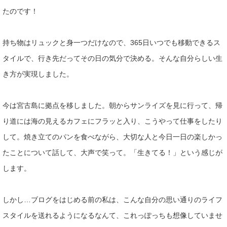
たのです！
持ち物はリュックと身一つだけなので、365日いつでも移動でき
るス
タイルで、行き先だってその日の気分で決める。そんな自分ら
しい生
き方が実現しました。
今は宮古島に拠点を移しました。朝からサンライズを見に行って、
帰
り道には海の見えるカフェにフラッと入り、こうやって仕事をし
たり
して。焼き立てのパンを食べながら、大切な人と今日一日の楽
しかっ
たことについて話して、大声で笑って。「生きてる！」
という感じが
します。
しかし…ブログをはじめる前の私は、こんな自分の思い通りのライ
フ
スタイルを送れるようになるなんて、
これっぽっちも想像していませ